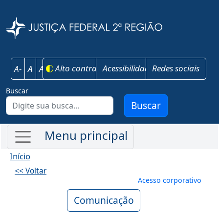
Pular para o conteúdo principal
Justiça Federal 
Alto contraste
Acessibilidade
Redes sociais
A-
A
A+
Buscar
Buscar
Início
<< Voltar
Menu de conta
Acesso corporativo
Comunicação