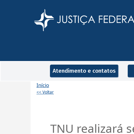
Pular para o conteúdo principal
Navegação principal
Atendimento e contatos
Início
<< Voltar
TNU realizará 