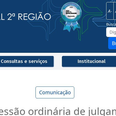
Imagem
Justiça Federal - 2ª Região
A-
Busc
B
Consultas e serviços
Institucional
Men
Comunicação
sessão ordinária de julg