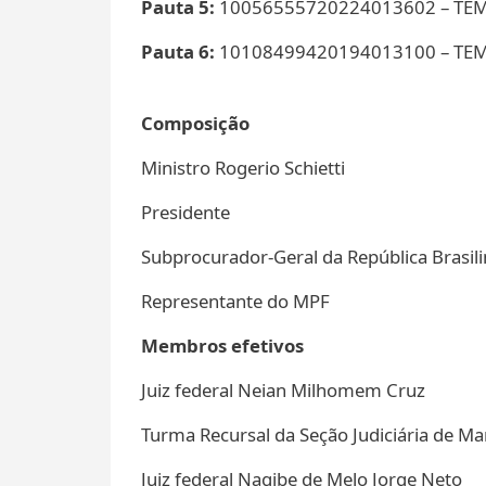
Pauta 5:
10056555720224013602 – TEMA 
Pauta 6:
10108499420194013100 – TEMA 
Composição
Ministro Rogerio Schietti
Presidente
Subprocurador-Geral da República Brasil
Representante do MPF
Membros efetivos
Juiz federal Neian Milhomem Cruz
Turma Recursal da Seção Judiciária de M
Juiz federal Nagibe de Melo Jorge Neto