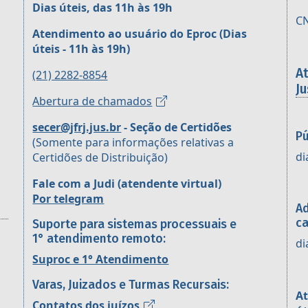
Dias úteis, das 11h às 19h
CN
Atendimento ao usuário do Eproc
(Dias
úteis - 11h às 19h)
A
(21) 2282-8854
Ju
Abertura de chamados
secer@jfrj.jus.br
- Seção de Certidões
Pú
(Somente para informações relativas a
di
Certidões de Distribuição)
Fale com a Judi (atendente virtual)
Por telegram
Ad
ca
Suporte para sistemas processuais e
1° atendimento remoto:
di
Suproc e 1° Atendimento
Varas, Juizados e Turmas Recursais:
At
Contatos dos juízos