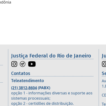
ondônia
os da 2ª Região
Justiça Federal do Rio de Janeiro
J
Contatos
S
Teleatendimento
Av
1.
(21) 3812-8604
(PABX)
opção 1 - informações diversas e suporte aos
CE
sistemas processuais;
opção 2 - certidões de distribuição.
Te