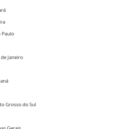
eará
ira
o Paulo
 de Janeiro
araná
ato Grosso do Sul
nas Gerais