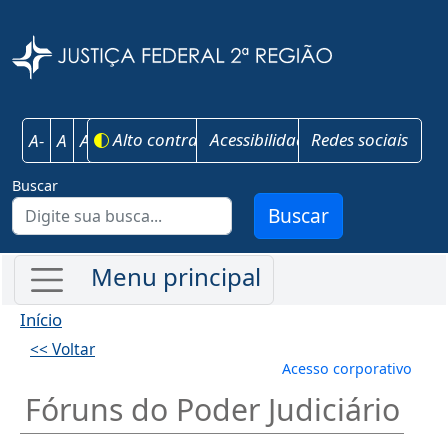
Pular para o conteúdo principal
Justiça Federal 
Alto contraste
Acessibilidade
Redes sociais
A-
A
A+
Buscar
Buscar
Início
<< Voltar
Menu de conta
Acesso corporativo
Fóruns do Poder Judiciário