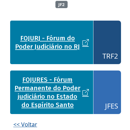
JF2
FOJURJ - Fórum do
- TRF2
Poder Judiciário no RJ
TRF2
FOJURES - Fórum
Permanente do Poder
- JFES
judiciário no Estado
do Espírito Santo
JFES
<< Voltar