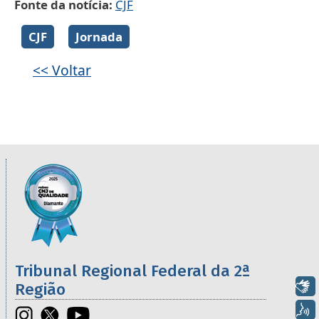
Fonte da notícia
CJF
Galeria de imagens
CJF
Jornada
<< Voltar
Informações úteis sobre os órgãos da 2ª R
Imagem
Tribunal Regional Federal da 2ª
Libras
Região
Voz