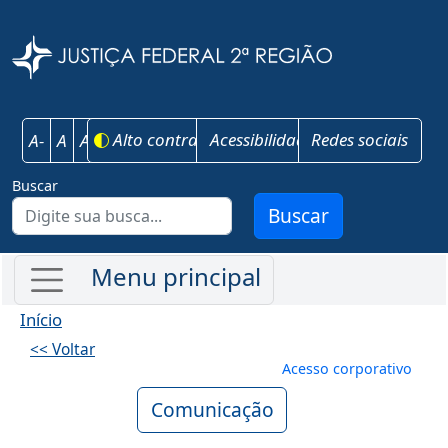
Pular para o conteúdo principal
Justiça Federal 
Alto contraste
Acessibilidade
Redes sociais
A-
A
A+
Buscar
Buscar
Início
<< Voltar
Menu de conta
Acesso corporativo
Comunicação