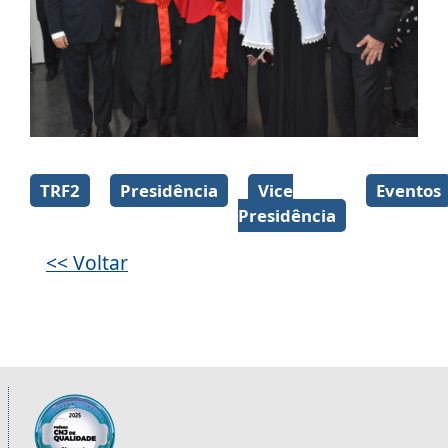
Galeria de imagens
TRF2
Presidência
Vice
Eventos
Presidência
<< Voltar
Informações úteis sobre os órgãos da 2ª R
Imagem