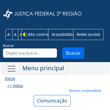
Pular para o conteúdo principal
Justiça Federal 
Alto contraste
Acessibilidade
Redes sociais
A-
A
A+
Buscar
Buscar
Início
<< Voltar
Menu de conta
Acesso corporativo
Comunicação