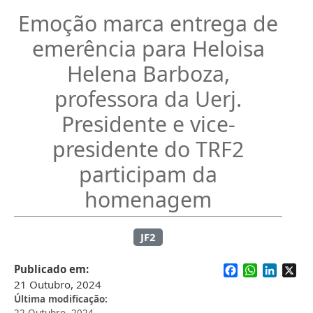
Emoção marca entrega de
emerência para Heloisa
Helena Barboza,
professora da Uerj.
Presidente e vice-
presidente do TRF2
participam da
homenagem
JF2
Facebook
WhatsApp
Linked
X
Publicado em
21 Outubro, 2024
Última modificação