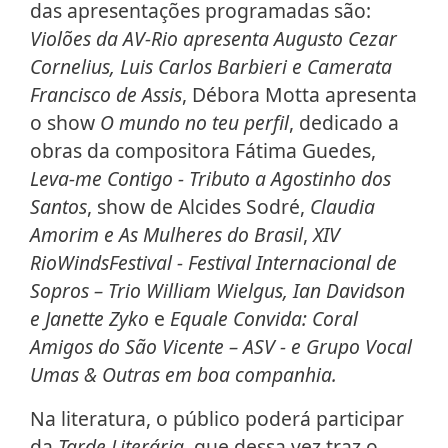
das apresentações programadas são:
Violões da AV-Rio apresenta Augusto Cezar
Cornelius, Luis Carlos Barbieri e Camerata
Francisco de Assis
, Débora Motta apresenta
o show
O mundo no teu perfil
, dedicado a
obras da compositora Fátima Guedes,
Leva-me Contigo - Tributo a Agostinho dos
Santos
, show de Alcides Sodré,
Claudia
Amorim e As Mulheres do Brasil
,
XIV
RioWindsFestival - Festival Internacional de
Sopros – Trio William Wielgus, Ian Davidson
e Janette Zyko
e
Equale Convida: Coral
Amigos do São Vicente – ASV - e Grupo Vocal
Umas & Outras em boa companhia.
Na literatura, o público poderá participar
da
Tarde Literária
, que dessa vez traz o