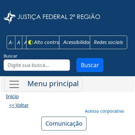
Pular para o conteúdo principal
Justiça Federal 
Alto contraste
Acessibilidade
Redes sociais
A-
A
A+
Buscar
Buscar
Início
<< Voltar
Menu de conta
Acesso corporativo
Comunicação