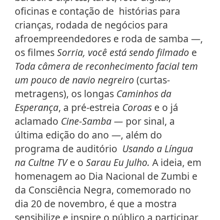
oficinas e contação de histórias para
crianças, rodada de negócios para
afroempreendedores e roda de samba —,
os filmes
Sorria, você está sendo filmado
e
Toda câmera de reconhecimento facial tem
um pouco de navio negreiro
(curtas-
metragens), os longas
Caminhos da
Esperança
, a pré-estreia
Coroas
e o já
aclamado
Cine-Samba —
por sinal, a
última edição do ano —, além do
programa de auditório
Usando a Língua
na Cultne TV
e o
Sarau Eu Julho.
A ideia, em
homenagem ao Dia Nacional de Zumbi e
da Consciência Negra, comemorado no
dia 20 de novembro, é que a mostra
sensibilize e inspire o público a participar