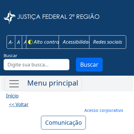
Pular para o conteúdo principal
Justiça Federal 
Alto contraste
Acessibilidade
Redes sociais
A-
A
A+
Buscar
Buscar
Início
<< Voltar
Menu de conta
Acesso corporativo
Comunicação