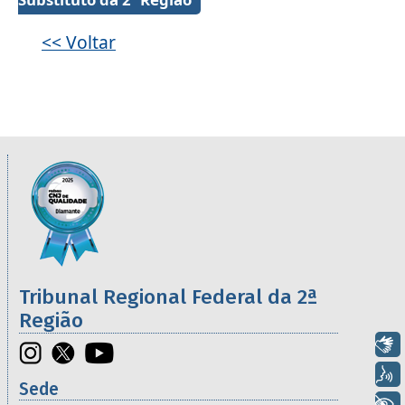
<< Voltar
Informações úteis sobre os órgãos da 2ª R
Imagem
Tribunal Regional Federal da 2ª
Região
Libras
Voz
Sede
+ Acessibilidade