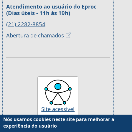
Atendimento ao usuário do Eproc
(Dias úteis - 11h às 19h)
(21) 2282-8854
Abertura de chamados
Site acessível
Nós usamos cookies neste site para melhorar a
experiência do usuário
Desenvolvido pela Justiça Federal da 2ª Região, com
Drupal