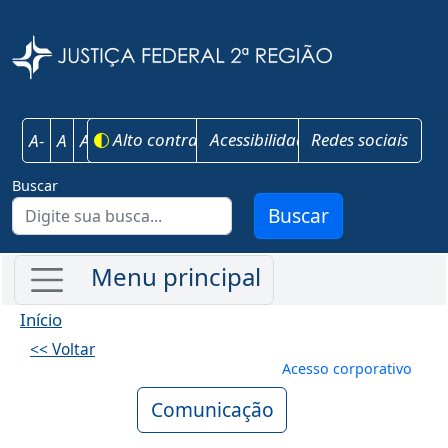
Pular para o conteúdo principal
Justiça Federal 
Alto contraste
Acessibilidade
Redes sociais
A-
A
A+
Buscar
Buscar
Início
<< Voltar
Menu de conta
Acesso corporativo
Comunicação