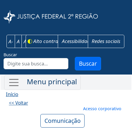
Pular para o conteúdo principal
Justiça Federal 
Alto contraste
Acessibilidade
Redes sociais
A-
A
A+
Buscar
Buscar
Início
<< Voltar
Menu de conta
Acesso corporativo
Comunicação