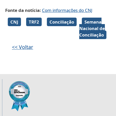
Fonte da notícia
Com informações do CNJ
Galeria de imagens
CNJ
TRF2
Conciliação
Semana
Nacional de
Conciliação
<< Voltar
Informações úteis sobre os órgãos da 2ª R
Imagem