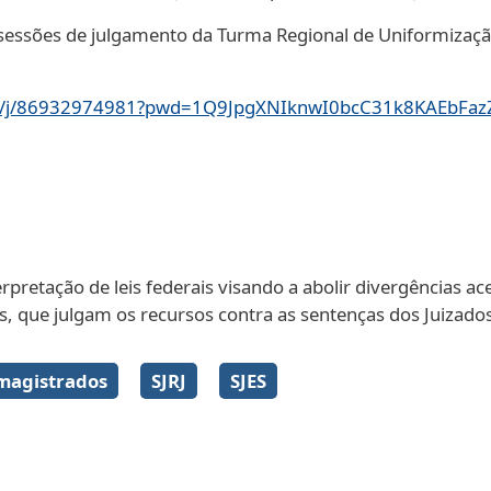
essões de julgamento da Turma Regional de Uniformização
m.us/j/86932974981?pwd=1Q9JpgXNIknwI0bcC31k8KAEbFaz
pretação de leis federais visando a abolir divergências ace
s, que julgam os recursos contra as sentenças dos Juizados
Galeria de imagens
magistrados
SJRJ
SJES