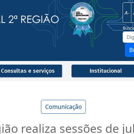
Imagem
Justiça Federal - 2ª Região
A-
Busc
B
Consultas e serviços
Institucional
Men
Comunicação
ião realiza sessões de j