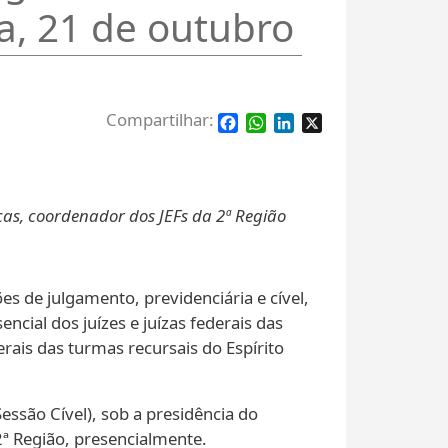
a, 21 de outubro
Facebook
WhatsApp
LinkedIn
X
ucas, coordenador dos JEFs da 2ª Região
s de julgamento, previdenciária e cível,
ncial dos juízes e juízas federais das
erais das turmas recursais do Espírito
essão Cível), sob a presidência do
2ª Região, presencialmente.