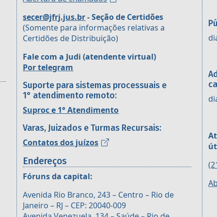
secer@jfrj.jus.br
- Seção de Certidões
Pú
(Somente para informações relativas a
di
Certidões de Distribuição)
Fale com a Judi (atendente virtual)
Por telegram
Ad
ca
Suporte para sistemas processuais e
1° atendimento remoto:
di
Suproc e 1° Atendimento
Varas, Juizados e Turmas Recursais:
At
Contatos dos juízos
út
Endereços
(2
Fóruns da capital:
Ab
Avenida Rio Branco, 243 – Centro – Rio de
Janeiro – RJ – CEP: 20040-009
Avenida Venezuela, 134 – Saúde – Rio de