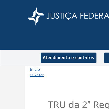
Pular para o conteúdo principal
Navegação principal
Atendimento e contatos
Início
<< Voltar
TRU da 2ª Reg