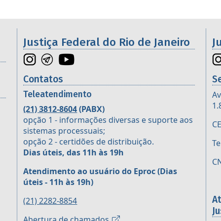
os da 2ª Região
Justiça Federal do Rio de Janeiro
J
Contatos
S
Teleatendimento
Av
1.
(21) 3812-8604
(PABX)
opção 1 - informações diversas e suporte aos
CE
sistemas processuais;
opção 2 - certidões de distribuição.
Te
Dias úteis, das 11h às 19h
CN
Atendimento ao usuário do Eproc
(Dias
úteis - 11h às 19h)
A
(21) 2282-8854
Ju
Abertura de chamados