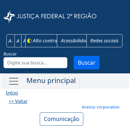
Pular para o conteúdo principal
Justiça Federal 
Alto contraste
Acessibilidade
Redes sociais
A-
A
A+
Buscar
Buscar
Início
<< Voltar
Menu de conta
Acesso corporativo
Comunicação