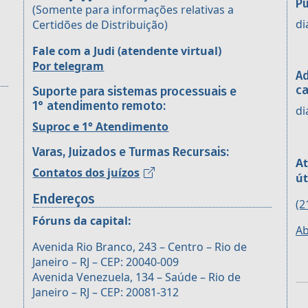
Pú
(Somente para informações relativas a
di
Certidões de Distribuição)
Fale com a Judi (atendente virtual)
Por telegram
Ad
ca
Suporte para sistemas processuais e
1° atendimento remoto:
di
Suproc e 1° Atendimento
Varas, Juizados e Turmas Recursais:
At
Contatos dos juízos
út
Endereços
(2
Fóruns da capital:
Ab
Avenida Rio Branco, 243 – Centro – Rio de
Janeiro – RJ – CEP: 20040-009
Avenida Venezuela, 134 – Saúde – Rio de
Janeiro – RJ – CEP: 20081-312