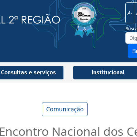
Imagem
Justiça Federal - 2ª Região
A-
Busc
B
Consultas e serviços
Institucional
Men
Comunicação
 Encontro Nacional dos C