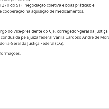
270 do STF, negociação coletiva e boas práticas; e
 e cooperação na aquisição de medicamentos.
go do vice-presidente do CJF, corregedor-geral da Justiça F
 conduzida pela juíza federal Vânila Cardoso André de Mora
doria-Geral da Justiça Federal (CG).
nformações.
Galeria de imagens