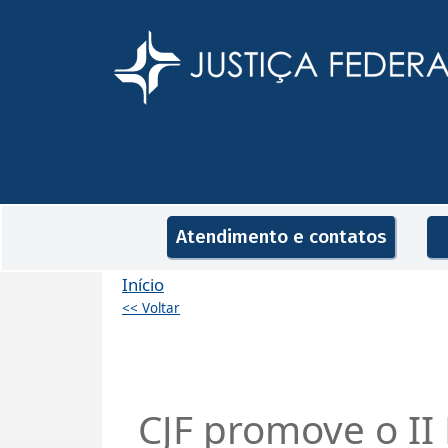
Pular para o conteúdo principal
Navegação principal
Atendimento e contatos
Início
<< Voltar
CJF promove o II