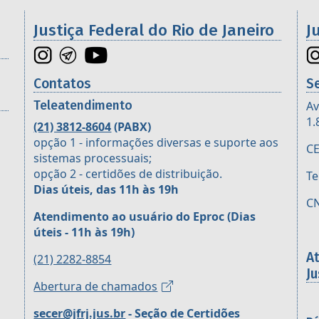
os da 2ª Região
Justiça Federal do Rio de Janeiro
J
Contatos
S
Teleatendimento
Av
1.
(21) 3812-8604
(PABX)
opção 1 - informações diversas e suporte aos
CE
sistemas processuais;
opção 2 - certidões de distribuição.
Te
Dias úteis, das 11h às 19h
CN
Atendimento ao usuário do Eproc
(Dias
úteis - 11h às 19h)
A
(21) 2282-8854
Ju
Abertura de chamados
secer@jfrj.jus.br
- Seção de Certidões