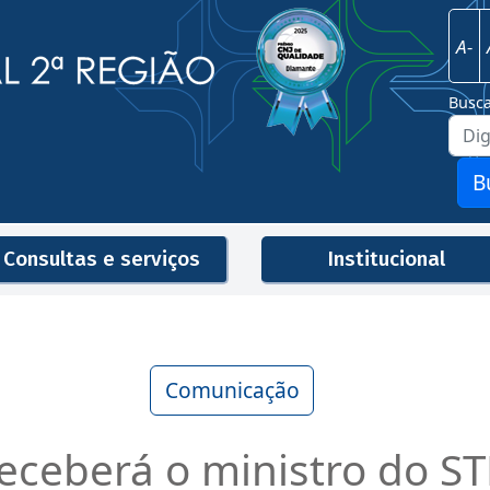
Imagem
Justiça Federal - 2ª Região
A-
Busc
B
Consultas e serviços
Institucional
Men
Comunicação
eceberá o ministro do ST