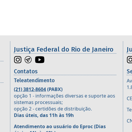
os da 2ª Região
Justiça Federal do Rio de Janeiro
J
Contatos
S
Teleatendimento
Av
1.
(21) 3812-8604
(PABX)
opção 1 - informações diversas e suporte aos
CE
sistemas processuais;
opção 2 - certidões de distribuição.
Te
Dias úteis, das 11h às 19h
CN
Atendimento ao usuário do Eproc
(Dias