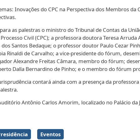
 temas: Inovações do CPC na Perspectiva dos Membros da 
ctivas.
para as palestras o ministro do Tribunal de Contas da Un
cesso Civil (CPC); a professora doutora Teresa Arruda A
dos Santos Bedaque; o professor doutor Paulo Cezar Pin
a Rinaldi de Carvalho; a vice-presidente do fórum, de
rgador Alexandre Freitas Câmara, membro do fórum; desem
o Dalla Bernardino de Pinho; e o membro do fórum prof
Jurisprudência contará ainda com a presença da professora
lestra.
ditório Antônio Carlos Amorim, localizado no Palácio da J
Galeria de imagens
Presidência
Eventos