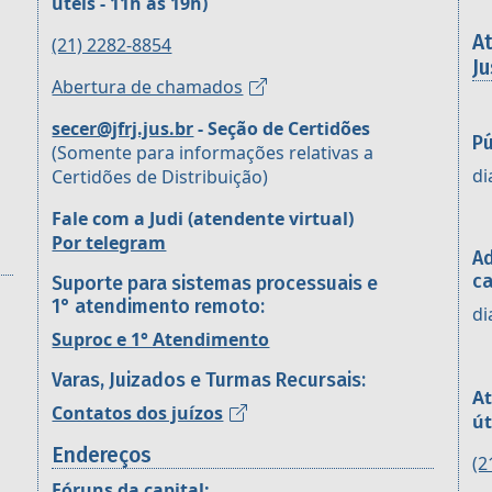
úteis - 11h às 19h)
A
(21) 2282-8854
Ju
Abertura de chamados
secer@jfrj.jus.br
- Seção de Certidões
Pú
(Somente para informações relativas a
di
Certidões de Distribuição)
Fale com a Judi (atendente virtual)
Por telegram
Ad
ca
Suporte para sistemas processuais e
1° atendimento remoto:
di
Suproc e 1° Atendimento
Varas, Juizados e Turmas Recursais:
At
Contatos dos juízos
út
Endereços
(2
Fóruns da capital: