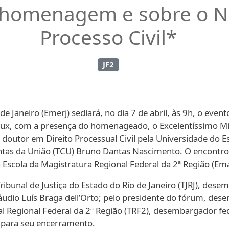
 homenagem e sobre o N
Processo Civil*
JF2
de Janeiro (Emerj) sediará, no dia 7 de abril, às 9h, o ev
ux, com a presença do homenageado, o Excelentíssimo Min
 doutor em Direito Processual Civil pela Universidade do Es
Contas da União (TCU) Bruno Dantas Nascimento. O encont
a Escola da Magistratura Regional Federal da 2ª Região (Ema
ribunal de Justiça do Estado do Rio de Janeiro (TJRJ), des
udio Luís Braga dell’Orto; pelo presidente do fórum, des
nal Regional Federal da 2ª Região (TRF2), desembargador f
 para seu encerramento.