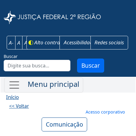
Pular para o conteúdo principal
Justiça Federal 
Alto contraste
Acessibilidade
Redes sociais
A-
A
A+
Buscar
Buscar
Início
<< Voltar
Menu de conta
Acesso corporativo
Comunicação