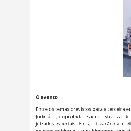
O evento
Entre os temas previstos para a terceira et
Judiciário; improbidade administrativa; dir
juizados especiais cíveis; utilização da int
do consumidor; e justiça itinerante, com d