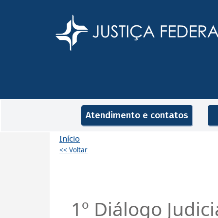
Pular para o conteúdo principal
Navegação principal
Atendimento e contatos
Início
<< Voltar
1º Diálogo Judici