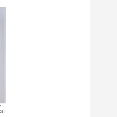
e
ial