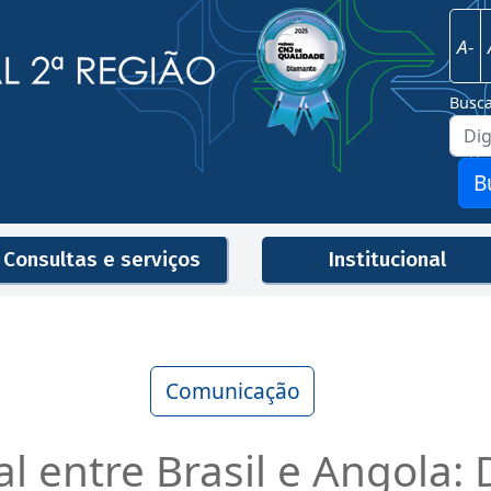
Imagem
Justiça Federal - 2ª Região
A-
Busc
B
Consultas e serviços
Institucional
Men
Comunicação
al entre Brasil e Angola: 