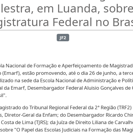
alestra, em Luanda, sobr
istratura Federal no Bras
JF2
Escola Nacional de Formação e Aperfeiçoamento de Magistra
 (Emarf), estão promovendo, até o dia 26 de junho, a tercei
lizado na sede da Escola Nacional de Administração e Políti
ral da Emarf, Desembargador Federal Aluisio Gonçalves de
l".
strado do Tribunal Regional Federal da 2ª Região (TRF2) 
es, Diretor-Geral da Enfam; do Desembargador Ricardo Chime
a Costa de Lima (TJRS); da Juíza de Direito Liliana de Carval
sobre "O Papel das Escolas Judiciais na Formação das Magi