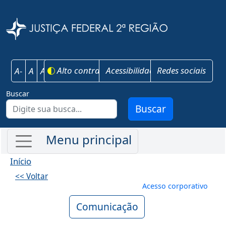
Pular para o conteúdo principal
Justiça Federal 
Alto contraste
Acessibilidade
Redes sociais
A-
A
A+
Buscar
Buscar
Início
<< Voltar
Menu de conta
Acesso corporativo
Comunicação