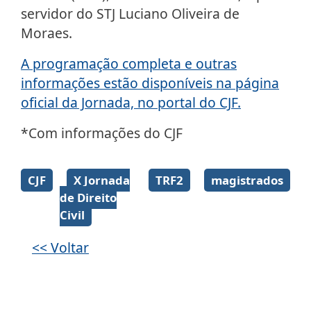
servidor do STJ Luciano Oliveira de
Moraes.
A programação completa e outras
informações estão disponíveis na página
oficial da Jornada, no portal do CJF.
*Com informações do CJF
Galeria de imagens
CJF
X Jornada
TRF2
magistrados
de Direito
Civil
<< Voltar