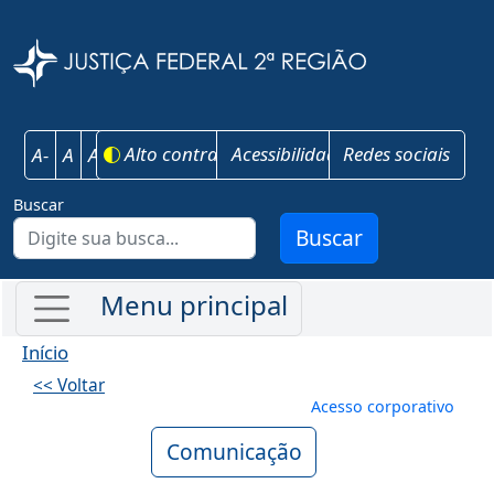
Pular para o conteúdo principal
Justiça Federal 
Alto contraste
Acessibilidade
Redes sociais
A-
A
A+
Buscar
Buscar
Início
<< Voltar
Menu de conta
Acesso corporativo
Comunicação