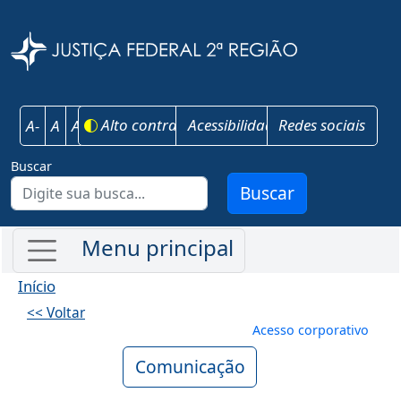
Pular para o conteúdo principal
Justiça Federal 
Alto contraste
Acessibilidade
Redes sociais
A-
A
A+
Buscar
Buscar
Início
<< Voltar
Menu de conta
Acesso corporativo
Comunicação