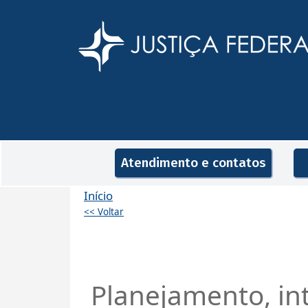
Pular para o conteúdo principal
Navegação principal
Atendimento e contatos
Início
<< Voltar
Planejamento, int