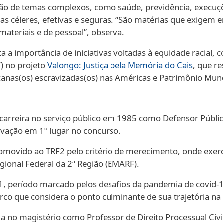
ação de temas complexos, como saúde, previdência, execuçõe
s céleres, efetivas e seguras. “São matérias que exigem e
materiais e de pessoal”, observa.
 importância de iniciativas voltadas à equidade racial, c
F) no projeto
Valongo: Justiça pela Memória do Cais
, que r
canas(os) escravizadas(os) nas Américas e Patrimônio Mu
ua carreira no serviço público em 1985 como Defensor Públi
vação em 1º lugar no concurso.
promovido ao TRF2 pelo critério de merecimento, onde exe
egional Federal da 2ª Região (EMARF).
, período marcado pelos desafios da pandemia de covid-19.
co que considera o ponto culminante de sua trajetória na
tua no magistério como Professor de Direito Processual Civi