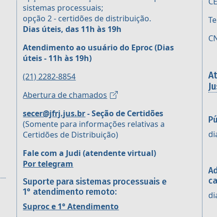
CE
sistemas processuais;
opção 2 - certidões de distribuição.
Te
Dias úteis, das 11h às 19h
CN
Atendimento ao usuário do Eproc
(Dias
úteis - 11h às 19h)
A
(21) 2282-8854
Ju
Abertura de chamados
secer@jfrj.jus.br
- Seção de Certidões
Pú
(Somente para informações relativas a
di
Certidões de Distribuição)
Fale com a Judi (atendente virtual)
Por telegram
Ad
ca
Suporte para sistemas processuais e
1° atendimento remoto:
di
Suproc e 1° Atendimento