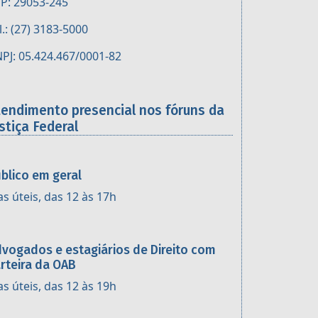
P: 29053-245
l.: (27) 3183-5000
PJ: 05.424.467/0001-82
tendimento presencial nos fóruns da
stiça Federal
blico em geral
as úteis, das 12 às 17h
vogados e estagiários de Direito com
rteira da OAB
as úteis, das 12 às 19h