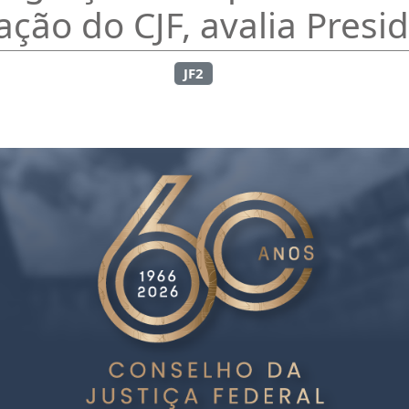
ção do CJF, avalia Presi
JF2