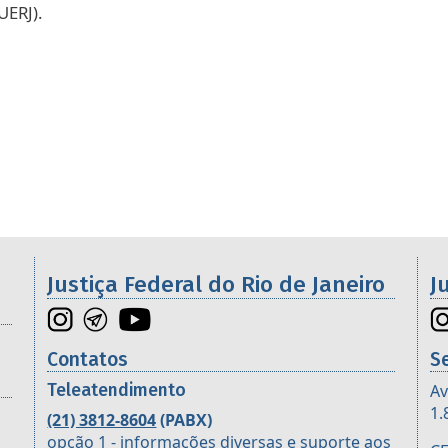
UERJ).
Galeria de imagens
os da 2ª Região
Justiça Federal do Rio de Janeiro
J
Contatos
S
Teleatendimento
Av
1.
(21) 3812-8604
(PABX)
opção 1 - informações diversas e suporte aos