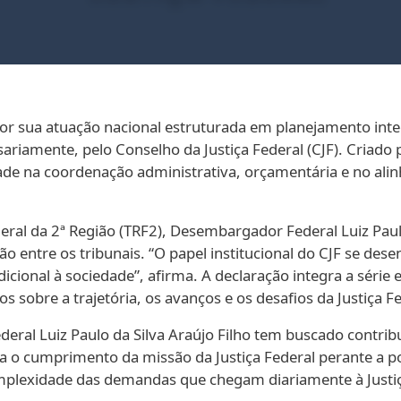
e por sua atuação nacional estruturada em planejamento i
sariamente, pelo Conselho da Justiça Federal (CJF). Criado 
de na coordenação administrativa, orçamentária e no alin
eral da 2ª Região (TRF2), Desembargador Federal Luiz Paulo
 entre os tribunais. “O papel institucional do CJF se de
dicional à sociedade”, afirma. A declaração integra a série 
s sobre a trajetória, os avanços e os desafios da Justiça Fe
al Luiz Paulo da Silva Araújo Filho tem buscado contribui
 o cumprimento da missão da Justiça Federal perante a po
plexidade das demandas que chegam diariamente à Justiça 