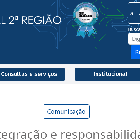
Imagem
Justiça Federal - 2ª Região
A-
Busc
B
Consultas e serviços
Institucional
Men
Comunicação
egração e responsabilida