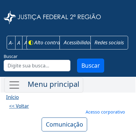
Pular para o conteúdo principal
Justiça Federal 
Alto contraste
Acessibilidade
Redes sociais
A-
A
A+
Buscar
Buscar
Início
<< Voltar
Menu de conta
Acesso corporativo
Comunicação