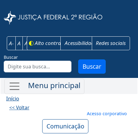
Pular para o conteúdo principal
Justiça Federal 
Alto contraste
Acessibilidade
Redes sociais
A-
A
A+
Buscar
Buscar
Início
<< Voltar
Menu de conta
Acesso corporativo
Comunicação