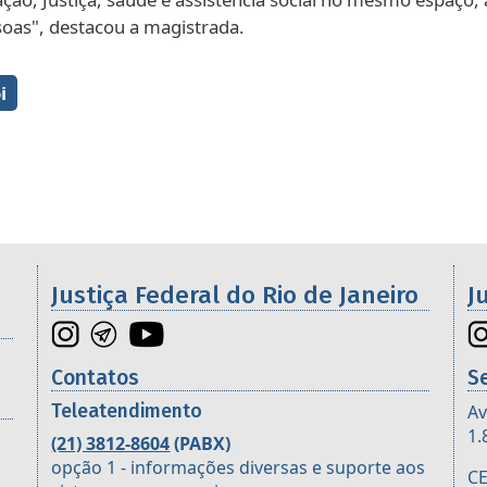
soas", destacou a magistrada.
Galeria de imagens
i
os da 2ª Região
Justiça Federal do Rio de Janeiro
J
Contatos
S
Teleatendimento
Av
1.
(21) 3812-8604
(PABX)
opção 1 - informações diversas e suporte aos
CE