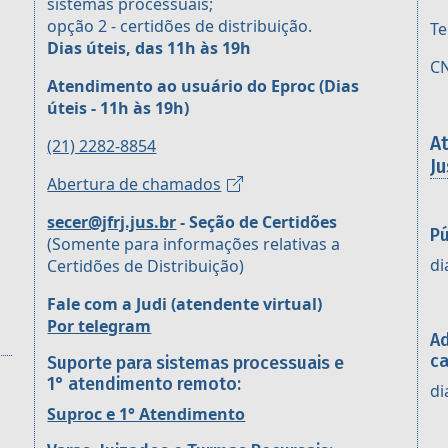
sistemas processuais;
opção 2 - certidões de distribuição.
Te
Dias úteis, das 11h às 19h
CN
Atendimento ao usuário do Eproc
(Dias
úteis - 11h às 19h)
A
(21) 2282-8854
Ju
Abertura de chamados
secer@jfrj.jus.br
- Seção de Certidões
Pú
(Somente para informações relativas a
di
Certidões de Distribuição)
Fale com a Judi (atendente virtual)
Por telegram
Ad
ca
Suporte para sistemas processuais e
1° atendimento remoto:
di
Suproc e 1° Atendimento