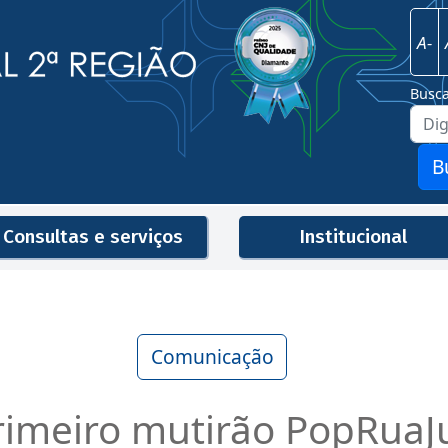
Imagem
Justiça Federal - 2ª Região
A-
Busc
B
Consultas e serviços
Institucional
Men
Comunicação
primeiro mutirão PopRuaJ