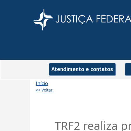
Pular para o conteúdo principal
Navegação principal
Atendimento e contatos
Início
<< Voltar
TRF2 realiza 