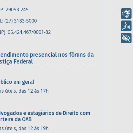
P: 29053-245
Libras
l.: (27) 3183-5000
Voz
PJ: 05.424.467/0001-82
+ Acessibilidade
tendimento presencial nos fóruns da
stiça Federal
blico em geral
as úteis, das 12 às 17h
vogados e estagiários de Direito com
rteira da OAB
as úteis, das 12 às 19h