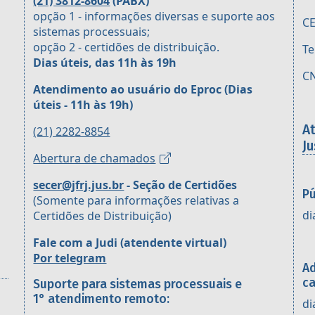
(21) 3812-8604
(PABX)
opção 1 - informações diversas e suporte aos
CE
sistemas processuais;
opção 2 - certidões de distribuição.
Te
Dias úteis, das 11h às 19h
CN
Atendimento ao usuário do Eproc
(Dias
úteis - 11h às 19h)
A
(21) 2282-8854
Ju
Abertura de chamados
secer@jfrj.jus.br
- Seção de Certidões
Pú
(Somente para informações relativas a
di
Certidões de Distribuição)
Fale com a Judi (atendente virtual)
Por telegram
Ad
ca
Suporte para sistemas processuais e
1° atendimento remoto:
di