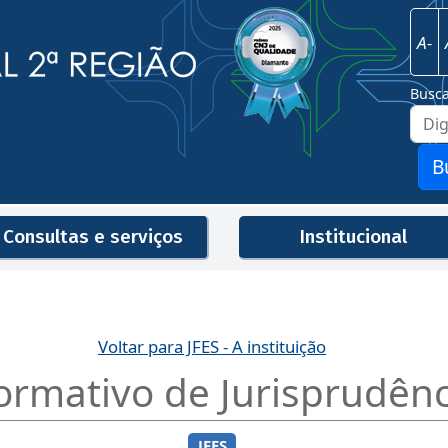
Imagem
Justiça Federal - 2ª Região
A-
Busc
B
Consultas e serviços
Institucional
Men
Voltar para JFES - A instituição
ormativo de Jurisprudênc
JFES