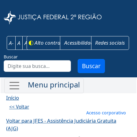
Pular para o conteúdo principal
Justiça Federal 
Alto contraste
Acessibilidade
Redes sociais
A-
A
A+
Buscar
Buscar
Início
<< Voltar
Menu de conta
Acesso corporativo
Voltar para JFES - Assistência Judiciária Gratuita
(AJG)