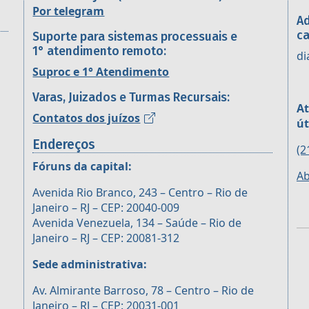
Por telegram
Ad
ca
Suporte para sistemas processuais e
1° atendimento remoto:
di
Suproc e 1° Atendimento
Varas, Juizados e Turmas Recursais:
At
Contatos dos juízos
út
Endereços
(2
Fóruns da capital:
Ab
Avenida Rio Branco, 243 – Centro – Rio de
Janeiro – RJ – CEP: 20040-009
Avenida Venezuela, 134 – Saúde – Rio de
Janeiro – RJ – CEP: 20081-312
Sede administrativa:
Av. Almirante Barroso, 78 – Centro – Rio de
Janeiro – RJ – CEP: 20031-001