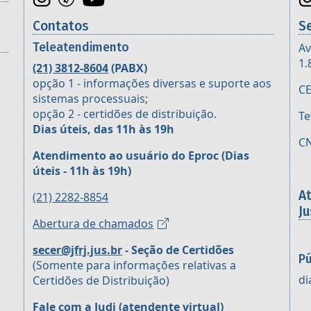
Contatos
S
Teleatendimento
Av
1.
(21) 3812-8604
(PABX)
opção 1 - informações diversas e suporte aos
CE
sistemas processuais;
opção 2 - certidões de distribuição.
Te
Dias úteis, das 11h às 19h
CN
Atendimento ao usuário do Eproc
(Dias
úteis - 11h às 19h)
A
(21) 2282-8854
Ju
Abertura de chamados
secer@jfrj.jus.br
- Seção de Certidões
Pú
(Somente para informações relativas a
di
Certidões de Distribuição)
Fale com a Judi (atendente virtual)