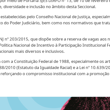
a por meio de Portaria SJES DIRFO nº 13, de 10 de fevereiro
, diversidade e inclusão no âmbito desta Seccional.
 estabelecidas pelo Conselho Nacional de Justiça, especialm
o do Poder Judiciário, bem como nos normativos que trata
NJ nº 203/2015, que dispõe sobre a reserva de vagas aos n
Política Nacional de Incentivo à Participação Institucional
cionais mais diversos e inclusivos.
m a Constituição Federal de 1988, especialmente os arts. 1º,
8/2010 (Estatuto da Igualdade Racial) e a Lei nº 10.639/2
ira, reforçando o compromisso institucional com a promoçã