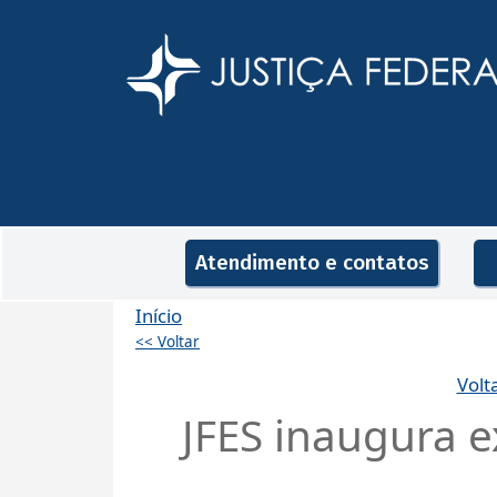
Pular para o conteúdo principal
Navegação principal
Atendimento e contatos
Início
<< Voltar
Volt
JFES inaugura e