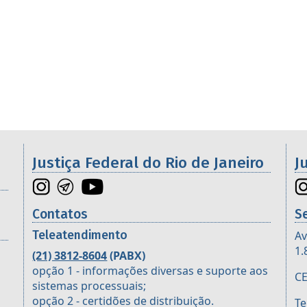
os da 2ª Região
Justiça Federal do Rio de Janeiro
J
Contatos
S
Teleatendimento
Av
1.
(21) 3812-8604
(PABX)
opção 1 - informações diversas e suporte aos
CE
sistemas processuais;
opção 2 - certidões de distribuição.
Te