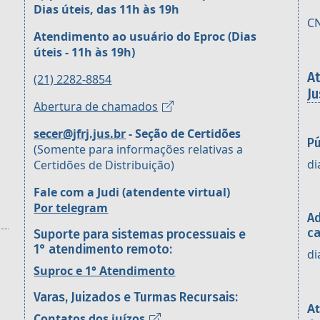
Dias úteis, das 11h às 19h
CN
Atendimento ao usuário do Eproc
(Dias
úteis - 11h às 19h)
A
(21) 2282-8854
Ju
Abertura de chamados
secer@jfrj.jus.br
- Seção de Certidões
Pú
(Somente para informações relativas a
di
Certidões de Distribuição)
Fale com a Judi (atendente virtual)
Por telegram
Ad
ca
Suporte para sistemas processuais e
1° atendimento remoto:
di
Suproc e 1° Atendimento
Varas, Juizados e Turmas Recursais:
At
Contatos dos juízos