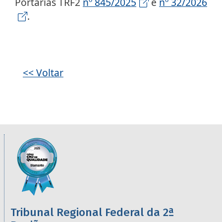
Portarias TRF2
nº 845/2025
e
nº 32/2026
.
<< Voltar
Informações úteis sobre os órgãos da 2ª R
Imagem
Tribunal Regional Federal da 2ª