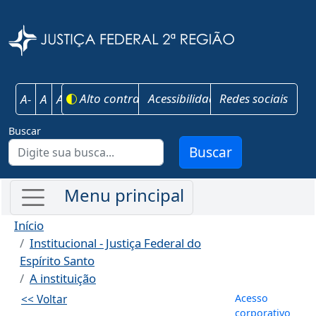
Pular para o conteúdo principal
Justiça Federal 
Alto contraste
Acessibilidade
Redes sociais
A-
A
A+
Buscar
Buscar
Início
Institucional - Justiça Federal do
Espírito Santo
A instituição
Menu de co
Acesso
<< Voltar
corporativo