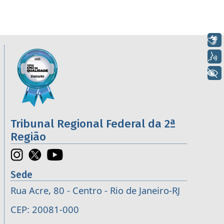
Libras
Informações úteis sobre os órgãos da 2ª R
Imagem
Voz
+ Acessibilidade
Tribunal Regional Federal da 2ª
Região
Sede
Rua Acre, 80 - Centro - Rio de Janeiro-RJ
CEP: 20081-000