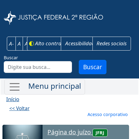
Pular para o conteúdo principal
Justiça Federal 
Alto contraste
Acessibilidade
Redes sociais
A-
A
A+
Buscar
Buscar
Início
<< Voltar
Menu de conta
Acesso corporativo
Página do juízo
JFRJ