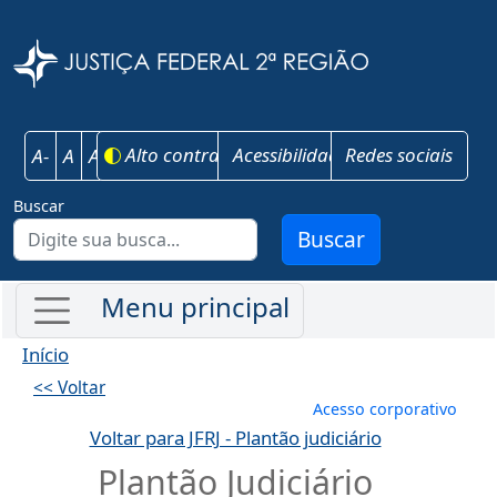
Pular para o conteúdo principal
Justiça Federal 
Alto contraste
Acessibilidade
Redes sociais
A-
A
A+
Buscar
Buscar
Início
<< Voltar
Menu de conta
Acesso corporativo
Voltar para JFRJ - Plantão judiciário
Plantão Judiciário