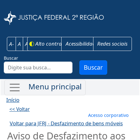
Pular para o conteúdo principal
Justiça Federal 
Alto contraste
Acessibilidade
Redes sociais
A-
A
A+
Buscar
Buscar
Início
<< Voltar
Menu de conta
Acesso corporativo
Voltar para JFRJ - Desfazimento de bens móveis
Aviso de Desfazimento aos