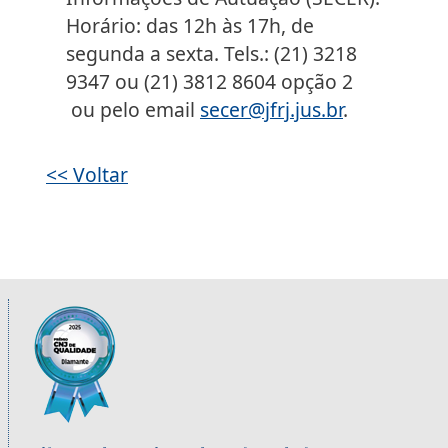
Horário: das 12h às 17h, de
segunda a sexta. Tels.: (21) 3218
9347 ou (21) 3812 8604 opção 2
ou pelo email
secer@jfrj.jus.br
.
<< Voltar
Informações úteis sobre os órgãos da 2ª R
Imagem