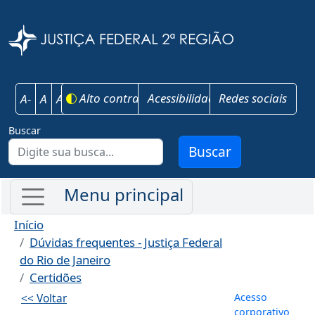
Pular para o conteúdo principal
Justiça Federal 
Alto contraste
Acessibilidade
Redes sociais
A-
A
A+
Buscar
Buscar
Início
Dúvidas frequentes - Justiça Federal
do Rio de Janeiro
Certidões
Menu de co
Acesso
<< Voltar
corporativo