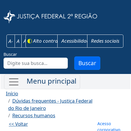
Pular para o conteúdo principal
Justiça Federal 
Alto contraste
Acessibilidade
Redes sociais
A-
A
A+
Buscar
Buscar
Início
Dúvidas frequentes - Justiça Federal
do Rio de Janeiro
Recursos humanos
Menu de co
Acesso
<< Voltar
corporativo