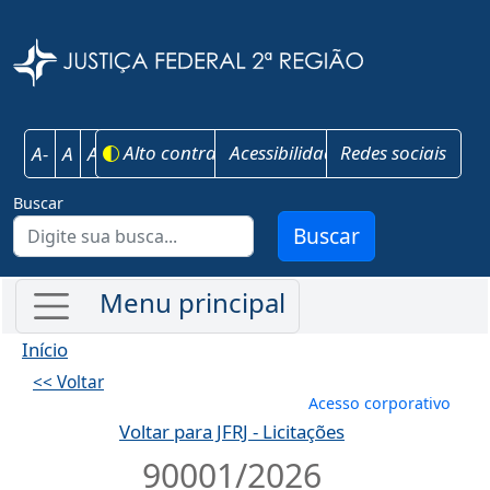
Pular para o conteúdo principal
Justiça Federal 
Alto contraste
Acessibilidade
Redes sociais
A-
A
A+
Buscar
Buscar
Início
<< Voltar
Menu de conta
Acesso corporativo
Voltar para JFRJ - Licitações
90001/2026