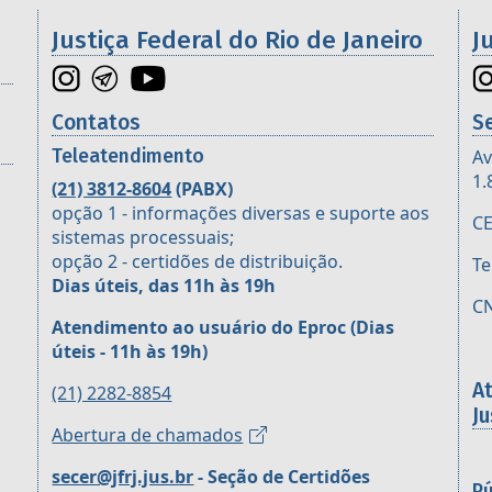
os da 2ª Região
Justiça Federal do Rio de Janeiro
J
Contatos
S
Teleatendimento
Av
1.
(21) 3812-8604
(PABX)
opção 1 - informações diversas e suporte aos
CE
sistemas processuais;
opção 2 - certidões de distribuição.
Te
Dias úteis, das 11h às 19h
CN
Atendimento ao usuário do Eproc
(Dias
úteis - 11h às 19h)
A
(21) 2282-8854
Ju
Abertura de chamados
secer@jfrj.jus.br
- Seção de Certidões
Pú