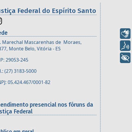
ustiça Federal do Espírito Santo
ede
Libras
. Marechal Mascarenhas de Moraes,
Voz
877, Monte Belo, Vitória - ES
+ Acessibilidade
P: 29053-245
l.: (27) 3183-5000
PJ: 05.424.467/0001-82
tendimento presencial nos fóruns da
stiça Federal
blico em geral