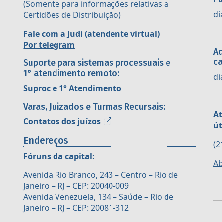
(Somente para informações relativas a
di
Certidões de Distribuição)
Fale com a Judi (atendente virtual)
Por telegram
Ad
ca
Suporte para sistemas processuais e
1° atendimento remoto:
di
Suproc e 1° Atendimento
Varas, Juizados e Turmas Recursais:
At
Contatos dos juízos
út
Endereços
(2
Fóruns da capital:
Ab
Avenida Rio Branco, 243 – Centro – Rio de
Janeiro – RJ – CEP: 20040-009
Avenida Venezuela, 134 – Saúde – Rio de
Janeiro – RJ – CEP: 20081-312