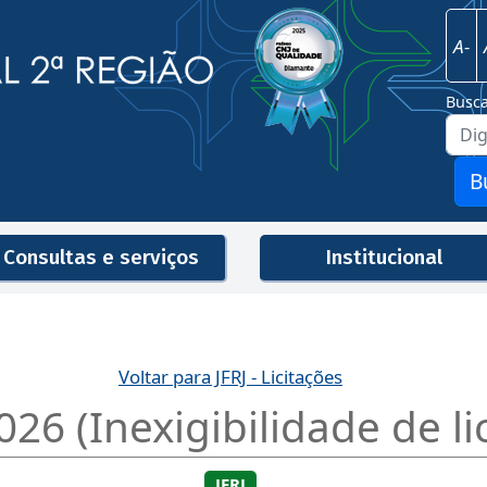
Imagem
Justiça Federal - 2ª Região
A-
Busc
B
Consultas e serviços
Institucional
Men
Voltar para JFRJ - Licitações
26 (Inexigibilidade de li
JFRJ