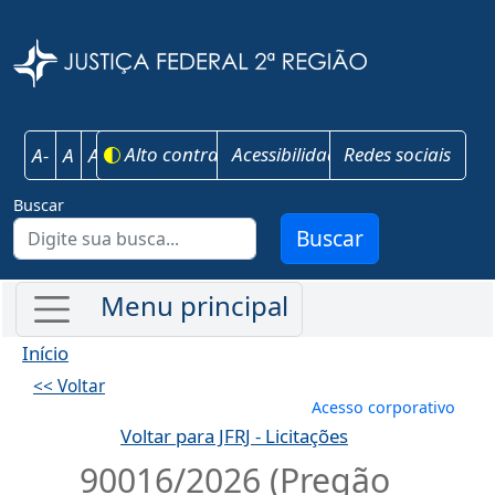
Pular para o conteúdo principal
Justiça Federal 
Alto contraste
Acessibilidade
Redes sociais
A-
A
A+
Buscar
Buscar
Início
<< Voltar
Menu de conta
Acesso corporativo
Voltar para JFRJ - Licitações
90016/2026 (Pregão