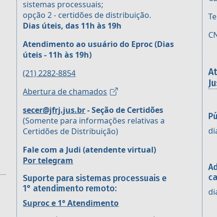
sistemas processuais;
opção 2 - certidões de distribuição.
Te
Dias úteis, das 11h às 19h
CN
Atendimento ao usuário do Eproc
(Dias
úteis - 11h às 19h)
A
(21) 2282-8854
Ju
Abertura de chamados
secer@jfrj.jus.br
- Seção de Certidões
Pú
(Somente para informações relativas a
di
Certidões de Distribuição)
Fale com a Judi (atendente virtual)
Por telegram
Ad
ca
Suporte para sistemas processuais e
1° atendimento remoto:
di
Suproc e 1° Atendimento