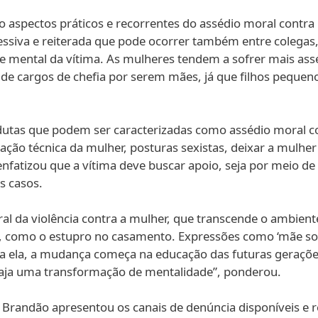
ão aspectos práticos e recorrentes do assédio moral contra
ssiva e reiterada que pode ocorrer também entre colegas,
e mental da vítima. As mulheres tendem a sofrer mais as
as de cargos de chefia por serem mães, já que filhos pequ
dutas que podem ser caracterizadas como assédio moral c
zação técnica da mulher, posturas sexistas, deixar a mulhe
enfatizou que a vítima deve buscar apoio, seja por meio de
s casos.
al da violência contra a mulher, que transcende o ambien
ro, como o estupro no casamento. Expressões como ‘mãe solt
ra ela, a mudança começa na educação das futuras geraçõe
aja uma transformação de mentalidade”, ponderou.
le Brandão apresentou os canais de denúncia disponíveis e