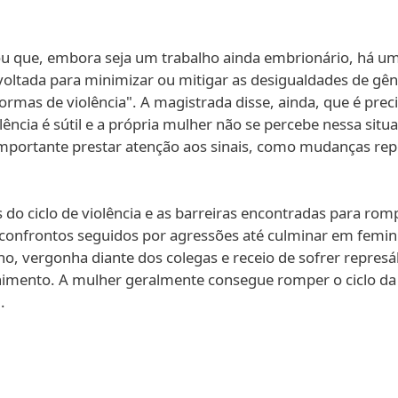
 que, embora seja um trabalho ainda embrionário, há uma
l voltada para minimizar ou mitigar as desigualdades de g
 formas de violência". A magistrada disse, ainda, que é pre
lência é sútil e a própria mulher não se percebe nessa sit
importante prestar atenção aos sinais, como mudanças re
do ciclo de violência e as barreiras encontradas para rom
onfrontos seguidos por agressões até culminar em femini
o, vergonha diante dos colegas e receio de sofrer represáli
himento. A mulher geralmente consegue romper o ciclo da
.