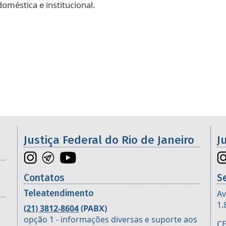
oméstica e institucional.
Galeria de imagens
os da 2ª Região
Justiça Federal do Rio de Janeiro
J
Contatos
S
Teleatendimento
Av
1.
(21) 3812-8604
(PABX)
opção 1 - informações diversas e suporte aos
CE