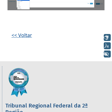
Galeria de imagens
<< Voltar
Libras
Voz
+ Acessibilidade
Informações úteis sobre os órgãos da 2ª R
Imagem
Tribunal Regional Federal da 2ª