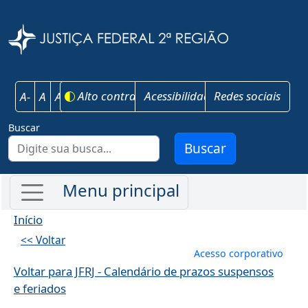
Pular para o conteúdo principal
Justiça Federal 
Alto contraste
Acessibilidade
Redes sociais
A-
A
A+
Buscar
Buscar
Início
<< Voltar
Menu de conta
Acesso corporativo
Voltar para JFRJ - Calendário de prazos suspensos
e feriados