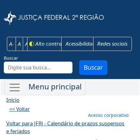
Pular para o conteúdo principal
Justiça Federal 
Alto contraste
Acessibilidade
Redes sociais
A-
A
A+
Buscar
Buscar
Início
<< Voltar
Menu de conta
Acesso corporativo
Voltar para JFRJ - Calendário de prazos suspensos
e feriados