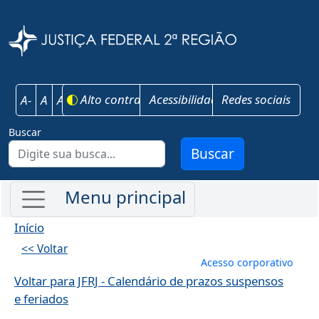
Pular para o conteúdo principal
Justiça Federal 
Alto contraste
Acessibilidade
Redes sociais
A-
A
A+
Buscar
Buscar
Início
<< Voltar
Menu de conta
Acesso corporativo
Voltar para JFRJ - Calendário de prazos suspensos
e feriados