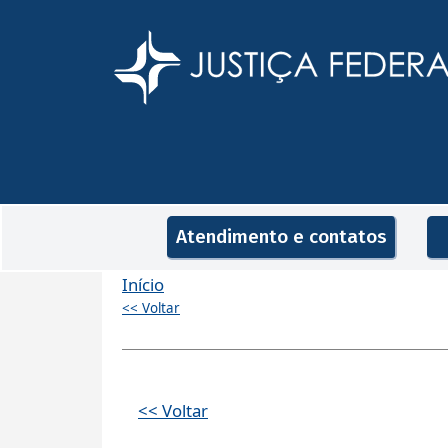
Pular para o conteúdo principal
Navegação principal
Atendimento e contatos
Início
<< Voltar
<< Voltar