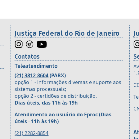
os da 2ª Região
Justiça Federal do Rio de Janeiro
J
Contatos
S
Teleatendimento
Av
1.
(21) 3812-8604
(PABX)
opção 1 - informações diversas e suporte aos
CE
sistemas processuais;
opção 2 - certidões de distribuição.
Te
Dias úteis, das 11h às 19h
CN
Atendimento ao usuário do Eproc
(Dias
úteis - 11h às 19h)
A
(21) 2282-8854