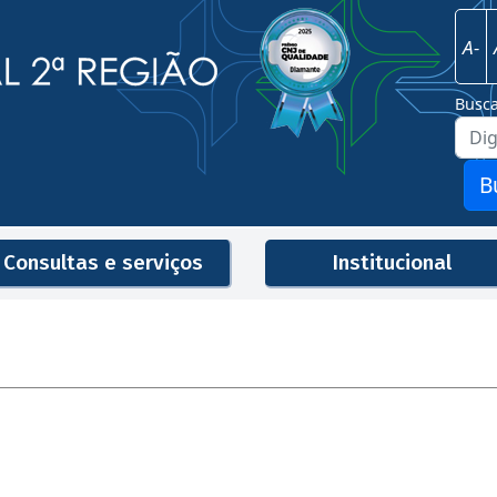
Imagem
Justiça Federal - 2ª Região
A-
Busc
B
Consultas e serviços
Institucional
Men