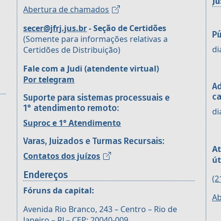
Ju
Abertura de chamados
secer@jfrj.jus.br
- Seção de Certidões
Pú
(Somente para informações relativas a
di
Certidões de Distribuição)
Fale com a Judi (atendente virtual)
Por telegram
Ad
ca
Suporte para sistemas processuais e
1° atendimento remoto:
di
Suproc e 1° Atendimento
Varas, Juizados e Turmas Recursais:
At
Contatos dos juízos
út
Endereços
(2
Fóruns da capital:
Ab
Avenida Rio Branco, 243 – Centro – Rio de
Janeiro – RJ – CEP: 20040-009