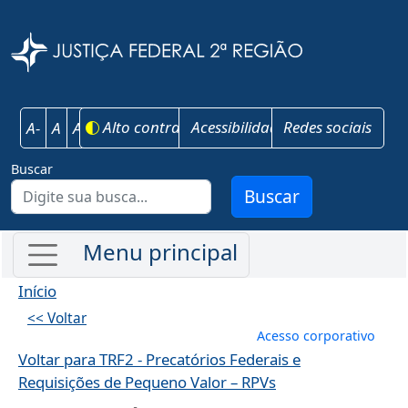
Pular para o conteúdo principal
Justiça Federal 
Alto contraste
Acessibilidade
Redes sociais
A-
A
A+
Buscar
Buscar
Início
<< Voltar
Menu de conta
Acesso corporativo
Voltar para TRF2 - Precatórios Federais e
Requisições de Pequeno Valor – RPVs