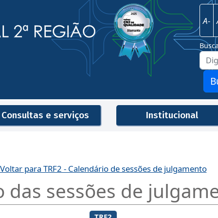
Imagem
Justiça Federal - 2ª Região
A-
Busc
B
Consultas e serviços
Institucional
Men
Voltar para TRF2 - Calendário de sessões de julgamento
o das sessões de julgam
TRF2