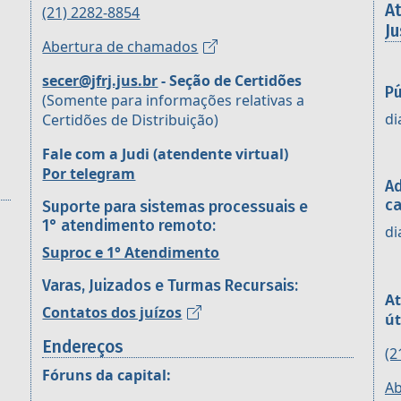
A
(21) 2282-8854
Ju
Abertura de chamados
secer@jfrj.jus.br
- Seção de Certidões
Pú
(Somente para informações relativas a
di
Certidões de Distribuição)
Fale com a Judi (atendente virtual)
Por telegram
Ad
ca
Suporte para sistemas processuais e
1° atendimento remoto:
di
Suproc e 1° Atendimento
Varas, Juizados e Turmas Recursais:
At
Contatos dos juízos
út
Endereços
(2
Fóruns da capital:
Ab