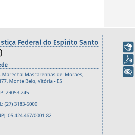
ustiça Federal do Espírito Santo
Libras
Voz
ede
+ Acessibilidade
. Marechal Mascarenhas de Moraes,
877, Monte Belo, Vitória - ES
P: 29053-245
l.: (27) 3183-5000
PJ: 05.424.467/0001-82