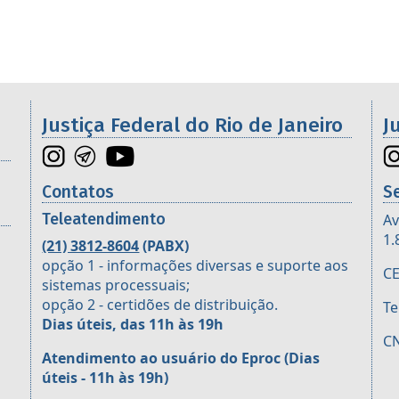
os da 2ª Região
Justiça Federal do Rio de Janeiro
J
Contatos
S
Teleatendimento
Av
1.
(21) 3812-8604
(PABX)
opção 1 - informações diversas e suporte aos
CE
sistemas processuais;
opção 2 - certidões de distribuição.
Te
Dias úteis, das 11h às 19h
CN
Atendimento ao usuário do Eproc
(Dias
úteis - 11h às 19h)