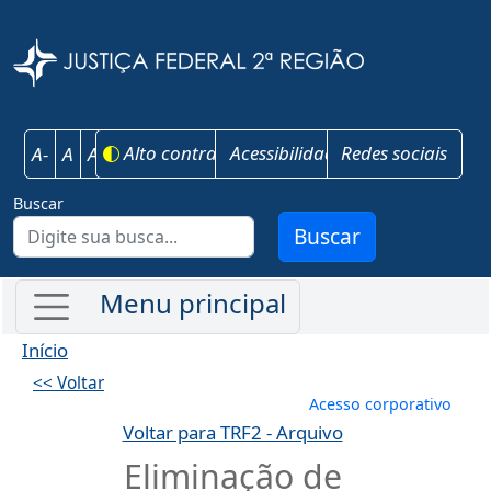
Pular para o conteúdo principal
Justiça Federal 
Alto contraste
Acessibilidade
Redes sociais
A-
A
A+
Buscar
Buscar
Início
<< Voltar
Menu de conta
Acesso corporativo
Voltar para TRF2 - Arquivo
Eliminação de