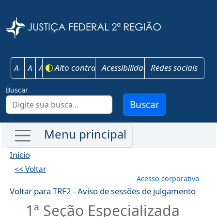
Pular para o conteúdo principal
Justiça Federal 
Alto contraste
Acessibilidade
Redes sociais
A-
A
A+
Buscar
Buscar
Início
<< Voltar
Menu de conta
Acesso corporativo
Voltar para TRF2 - Aviso de sessões de julgamento
1ª Seção Especializada