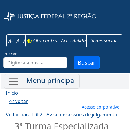
Pular para o conteúdo principal
Justiça Federal 
Alto contraste
Acessibilidade
Redes sociais
A-
A
A+
Buscar
Buscar
Início
<< Voltar
Menu de conta
Acesso corporativo
Voltar para TRF2 - Aviso de sessões de julgamento
3ª Turma Especializada