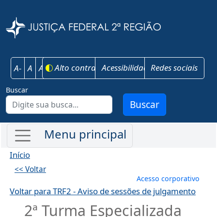
Pular para o conteúdo principal
Justiça Federal 
Alto contraste
Acessibilidade
Redes sociais
A-
A
A+
Buscar
Buscar
Início
<< Voltar
Menu de conta
Acesso corporativo
Voltar para TRF2 - Aviso de sessões de julgamento
2ª Turma Especializada