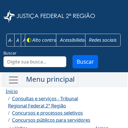
Pular para o conteúdo principal
Justiça Federal 
Alto contraste
Acessibilidade
Redes sociais
A-
A
A+
Buscar
Buscar
Início
Consultas e serviços - Tribunal
Regional Federal 2ª Região
Concursos e processos seletivos
Concursos públicos para servidores
Menu de co
Acesso