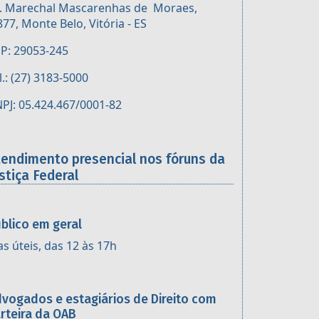
. Marechal Mascarenhas de Moraes,
877, Monte Belo, Vitória - ES
P: 29053-245
l.: (27) 3183-5000
PJ: 05.424.467/0001-82
tendimento presencial nos fóruns da
stiça Federal
blico em geral
as úteis, das 12 às 17h
vogados e estagiários de Direito com
rteira da OAB