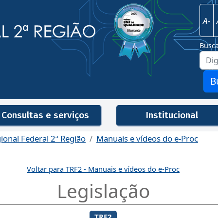
Imagem
Justiça Federal - 2ª Região
A-
Busc
B
Consultas e serviços
Institucional
gional Federal 2ª Região
Manuais e vídeos do e-Proc
Men
Voltar para TRF2 - Manuais e vídeos do e-Proc
Legislação
TRF2