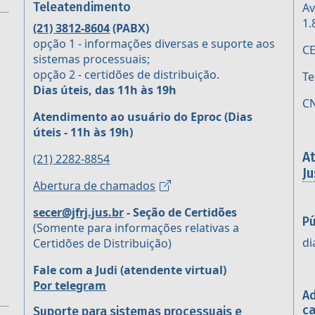
Teleatendimento
Av
1.
(21) 3812-8604
(PABX)
opção 1 - informações diversas e suporte aos
CE
sistemas processuais;
opção 2 - certidões de distribuição.
Te
Dias úteis, das 11h às 19h
CN
Atendimento ao usuário do Eproc
(Dias
úteis - 11h às 19h)
A
(21) 2282-8854
Ju
Abertura de chamados
secer@jfrj.jus.br
- Seção de Certidões
Pú
(Somente para informações relativas a
di
Certidões de Distribuição)
Fale com a Judi (atendente virtual)
Por telegram
Ad
ca
Suporte para sistemas processuais e