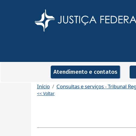
Pular para o conteúdo principal
Navegação principal
Atendimento e contatos
Início
Consultas e serviços - Tribunal Re
<< Voltar